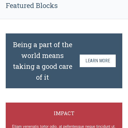
Featured Blocks
Being a part of the
world means
LEARN MORE
taking a good care
of it
IMPACT
Etiam venenatis tortor odio, at pellentesque neque tincidunt ut.