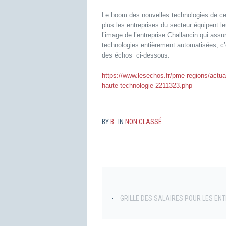
Le boom des nouvelles technologies de ces
plus les entreprises du secteur équipent le
l’image de l’entreprise Challancin qui as
technologies entièrement automatisées, c’e
des échos ci-dessous:
https://www.lesechos.fr/pme-regions/actua
haute-technologie-2211323.php
BY
B.
IN
NON CLASSÉ
GRILLE DES SALAIRES POUR LES EN