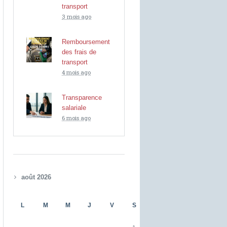
transport
3 mois ago
Remboursement
des frais de
transport
4 mois ago
Transparence
salariale
6 mois ago
août 2026
L
M
M
J
V
S
D