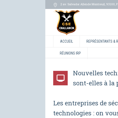
2 av. Salvador Allende Montreuil
,
93100
,
F
ACCUEIL
REPRÉSENTANTS & 
RÉUNIONS IRP
Nouvelles techn
sont-elles à la
Les entreprises de sé
technologies : on vou