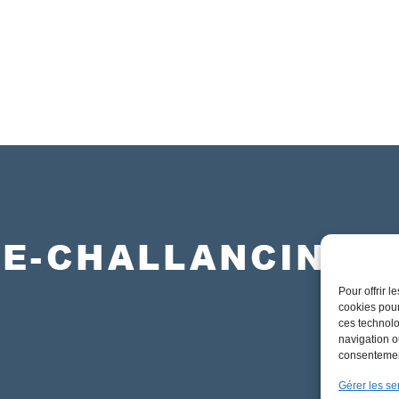
CSE-Chal
Pour offrir 
cookies pour
ces technolo
navigation ou
consentement
Gérer les se