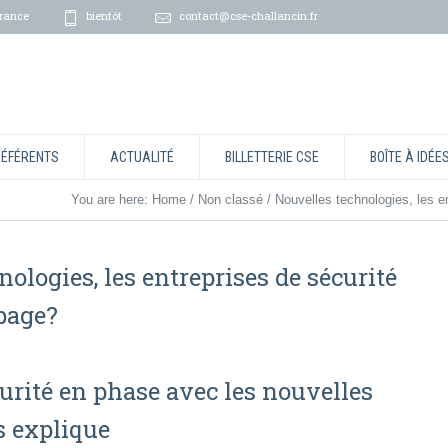
rance
bientôt
contact@cse-challancin.fr
RÉFÉRENTS
ACTUALITÉ
BILLETTERIE CSE
BOÎTE À IDÉE
You are here:
Home
/
Non classé
/
Nouvelles technologies, les en
ologies, les entreprises de sécurité
 page?
curité en phase avec les nouvelles
s explique