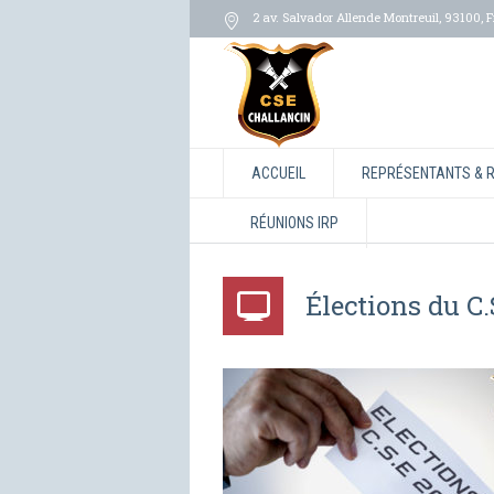
2 av. Salvador Allende Montreuil
,
93100
,
F
ACCUEIL
REPRÉSENTANTS & 
RÉUNIONS IRP
Élections du 