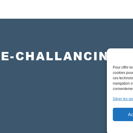
CSE-Chal
Pour offrir 
cookies pour
ces technolo
navigation ou
consentement
Gérer les se
Ac