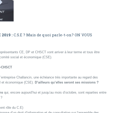
 2019 :
C.S.E ? Mais de quoi parle-t-on? ON VOUS
eprésentants CE, DP et CHSCT vont arriver à leur terme et tous être
le comité social et économique (CSE).
+CHSCT
l’entreprise Challancin, une échéance très importante au regard des
al et économique (CSE).
D’ailleurs qu’elles seront ses missions ?
ns
qui, encore aujourd’hui et jusqu’au mois d’octobre, sont reparties entre
 ?
nt rôle du C.E)
pose d’un droit d’information et de consultation sur l’ensemble des