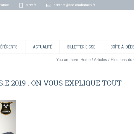
rance
bientôt
contact@cse-challancin.fr
RÉFÉRENTS
ACTUALITÉ
BILLETTERIE CSE
BOÎTE À IDÉE
You are here:
Home
/
Articles
/
Élections d
C.S.E 2019 : ON VOUS EXPLIQUE TOUT