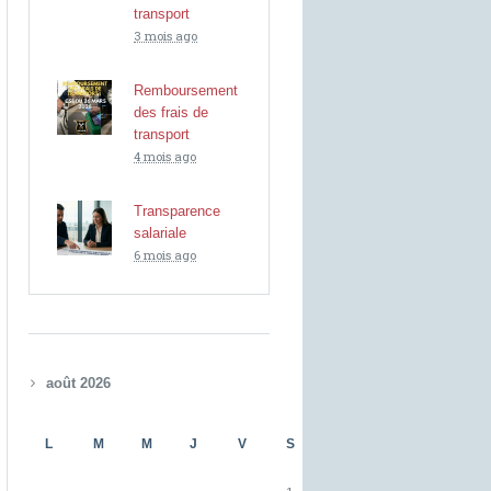
transport
3 mois ago
Remboursement
des frais de
transport
4 mois ago
Transparence
salariale
6 mois ago
août 2026
L
M
M
J
V
S
D